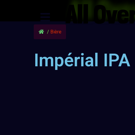
All Ov
/
Bière
Impérial IPA